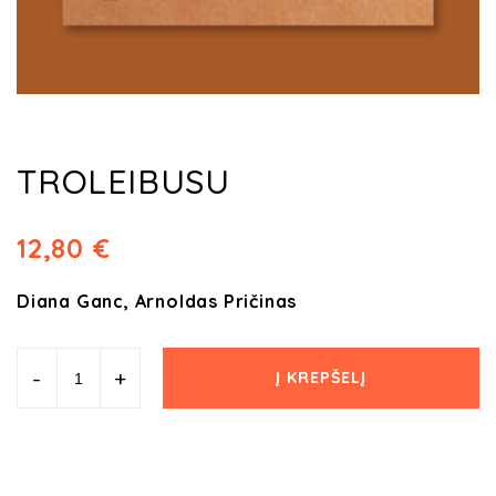
TROLEIBUSU
12,80
€
Diana Ganc, Arnoldas Pričinas
-
+
Į KREPŠELĮ