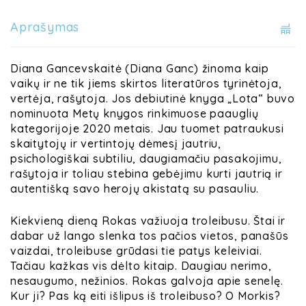
Aprašymas
Diana Gancevskaitė (Diana Ganc) žinoma kaip
vaikų ir ne tik jiems skirtos literatūros tyrinėtoja,
vertėja, rašytoja. Jos debiutinė knyga „Lota“ buvo
nominuota
Metų knygos rinkimuose
paauglių
kategorijoje 2020 metais. Jau tuomet patraukusi
skaitytojų ir vertintojų dėmesį jautriu,
psichologiškai subtiliu, daugiamačiu pasakojimu,
rašytoja ir toliau stebina gebėjimu kurti jautrią ir
autentišką savo herojų akistatą su pasauliu.
Kiekvieną dieną Rokas važiuoja troleibusu. Štai ir
dabar už lango slenka tos pačios vietos, panašūs
vaizdai,
troleibuse
grūdasi tie patys keleiviai.
Tačiau kažkas vis dėlto kitaip. Daugiau nerimo,
nesaugumo, nežinios. Rokas galvoja apie senelę.
Kur ji? Pas ką eiti išlipus iš troleibuso? O Morkis?