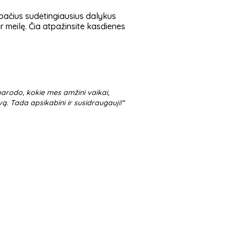
ti pačius sudėtingiausius dalykus
ir meilę. Čia atpažinsite kasdienes
 parodo, kokie mes amžini vaikai,
yvą. Tada apsikabini ir susidraugauji!“