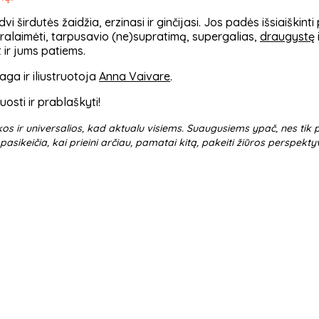
vi širdutės žaidžia, erzinasi ir ginčijasi. Jos padės išsiaiškin
alaimėti, tarpusavio (ne)supratimą, supergalias,
draugystę
 ir jums patiems.
ga ir iliustruotoja
Anna Vaivare
.
osti ir prablaškyti!
kos ir universalios, kad aktualu visiems. Suaugusiems ypač, nes tik
 pasikeičia, kai prieini arčiau, pamatai kitą, pakeiti žiūros perspekt