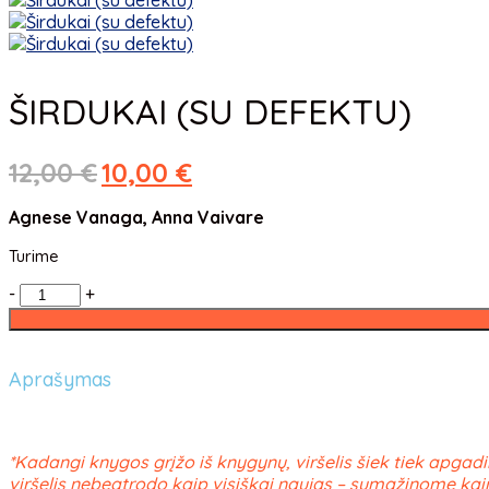
ŠIRDUKAI (SU DEFEKTU)
12,00
€
10,00
€
Agnese Vanaga, Anna Vaivare
Turime
-
+
Aprašymas
*Kadangi knygos grįžo iš knygynų, viršelis šiek tiek apgadi
viršelis nebeatrodo kaip visiškai naujas – sumažinome kai