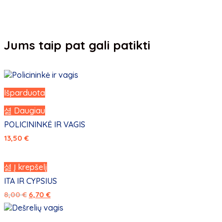
Jums taip pat gali patikti
Išparduota
Daugiau
POLICININKĖ IR VAGIS
13,50
€
Į krepšelį
ITA IR CYPSIUS
8,00
€
6,70
€