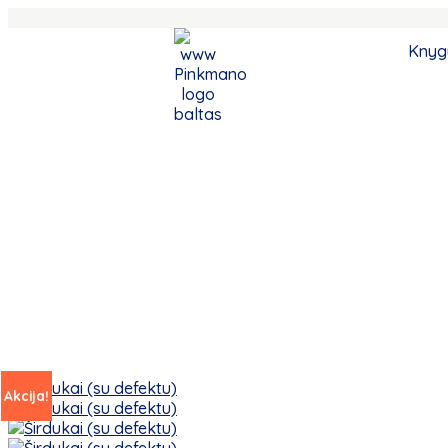
Nemokamas pristatymas nuo 30 €
Knyg
Akcija!