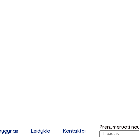
Prenumeruoti nauj
nygynas
Leidykla
Kontaktai