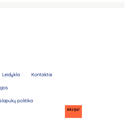
Leidykla
Kontaktai
ygos
slapukų politika
Akcija!
Akcija!