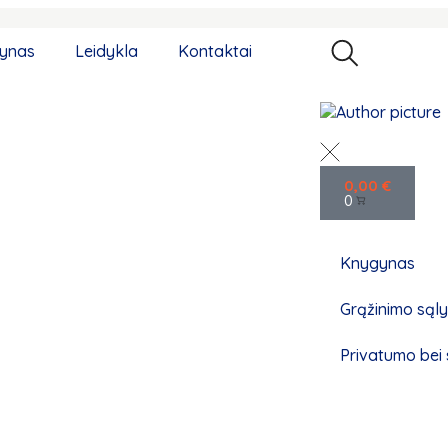
ynas
Leidykla
Kontaktai
0,00
€
0
Knygynas
Grąžinimo sąl
Privatumo bei 