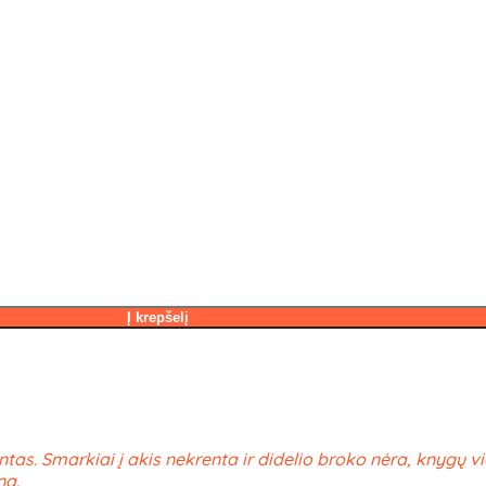
Į krepšelį
ntas. Smarkiai į akis nekrenta ir didelio broko nėra, knygų v
ną.