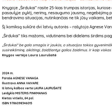
Knygoje „Širdukai“ rasite 25-kias trumpas istorijas, kuriose d
pasaulyje: pyktį, nerimą, nesaugumo jausmą, negebėjimą pr
bendravimo situacijas, nutinkančias ne tik jūsų vaikams, bet
Šį komiksą sukūrė dvi latvių autorės – rašytoja Agnese Vana
„Širdukai“ tiks mažoms, vidutinėms bei didelėms širdims pagu
„Širdukai“ be galo smagūs ir jaukūs, o situacijos tokios gyvenimiš
susireikšminę, aikštingi, žaidžiantys galios žaidimus. Ir kaip viskas
Knygos vertėja Laura Laurušaitė
2024 m.
Parašė AGNESE VANAGA
Iliustravo ANNA VAIVARE
Iš latvių kalbos vertė LAURA LAURUŠAITĖ
Leidykla MISTERIS PINKMANAS
Kietas viršelis, 64 psl.
ISBN 9786098346015