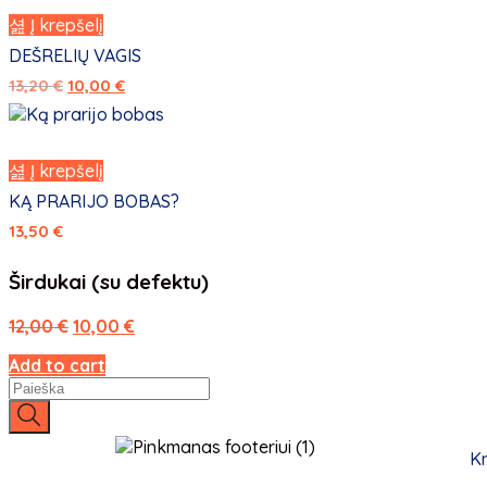
Į krepšelį
DEŠRELIŲ VAGIS
13,20
€
10,00
€
Į krepšelį
KĄ PRARIJO BOBAS?
13,50
€
Širdukai (su defektu)
12,00
€
10,00
€
Add to cart
K