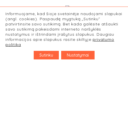
AKCIJA!
Informuojame, kad šioje svetainėje naudojami slapukai
ŠIRDUKAI (SU DEFEKTU)
(angl. cookies). Paspaudę mygtuką „Sutinku”
SUPERBOBUČIŲ
patvirtinsite savo sutikimą. Bet kada galėsite atšaukti
10,00
€
12,00
€
LIPDUKAI „KAKTUSAS”
savo sutikimą pakeisdami interneto naršyklės
nustatymus ir ištrindami įrašytus slapukus. Daugiau
3,00
€
informacijos apie slapukus rasite skiltyje
privatumo
politika
Sutinku
Nustatymai
Knygynas
Leidykla
Kontaktai
Grąžinimo sąlygos