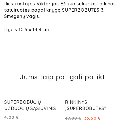
Iliustruotojos Viktorijos Ežiuko sukurtos laikinos
tatuiruotės pagal knygą
SUPERBOBUTĖS 3.
Smegenų vagis
.
Dydis 10.5 x 14.8 cm
Jums taip pat gali patikti
AKCIJA!
SUPERBOBUČIŲ
RINKINYS
UŽDUOČIŲ SĄSIUVINIS
„SUPERBOBUTĖS“
4,00
€
36,50
€
47,00
€