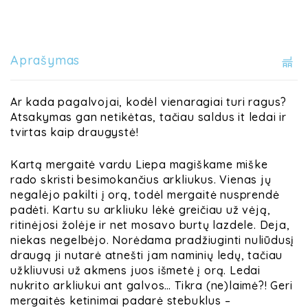
Aprašymas
Ar kada pagalvojai, kodėl vienaragiai turi ragus?
Atsakymas gan netikėtas, tačiau saldus it ledai ir
tvirtas kaip draugystė!
Kartą mergaitė vardu Liepa magiškame miške
rado skristi besimokančius arkliukus. Vienas jų
negalėjo pakilti į orą, todėl mergaitė nusprendė
padėti. Kartu su arkliuku lėkė greičiau už vėją,
ritinėjosi žolėje ir net mosavo burtų lazdele. Deja,
niekas negelbėjo. Norėdama pradžiuginti nuliūdusį
draugą ji nutarė atnešti jam naminių ledų, tačiau
užkliuvusi už akmens juos išmetė į orą. Ledai
nukrito arkliukui ant galvos… Tikra (ne)laimė?! Geri
mergaitės ketinimai padarė stebuklus –