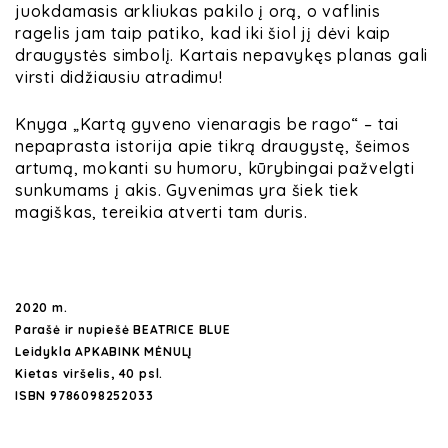
juokdamasis arkliukas pakilo į orą, o vaflinis
ragelis jam taip patiko, kad iki šiol jį dėvi kaip
draugystės simbolį. Kartais nepavykęs planas gali
virsti didžiausiu atradimu!
Knyga
„Kartą gyveno vienaragis be rago“ – tai
nepaprasta istorija apie tikrą draugystę, šeimos
artumą, mokanti su humoru, kūrybingai pažvelgti
sunkumams į akis. Gyvenimas yra šiek tiek
magiškas, tereikia atverti tam duris.
2020 m.
Parašė ir nupiešė
BEATRICE BLUE
Leidykla APKABINK MĖNULĮ
Kietas viršelis, 40 psl.
ISBN 9786098252033