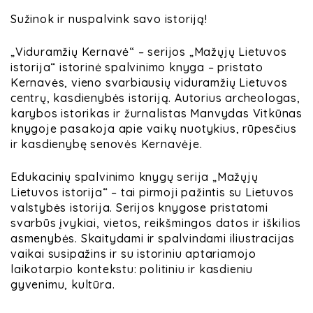
Sužinok ir nuspalvink savo istoriją!
„Viduramžių Kernavė“ – serijos „Mažųjų
Lietuvos
istorija“ istorinė spalvinimo knyga – pristato
Kernavės, vieno svarbiausių viduramžių Lietuvos
centrų, kasdienybės istoriją. Autorius archeologas,
karybos istorikas ir žurnalistas Manvydas Vitkūnas
knygoje pasakoja apie vaikų nuotykius, rūpesčius
ir kasdienybę senovės Kernavėje.
Edukacinių spalvinimo knygų serija „Mažųjų
Lietuvos istorija“ – tai pirmoji pažintis su Lietuvos
valstybės istorija. Serijos knygose pristatomi
svarbūs įvykiai, vietos, reikšmingos datos ir iškilios
asmenybės. Skaitydami ir spalvindami iliustracijas
vaikai susipažins ir su istoriniu aptariamojo
laikotarpio kontekstu: politiniu ir kasdieniu
gyvenimu, kultūra.