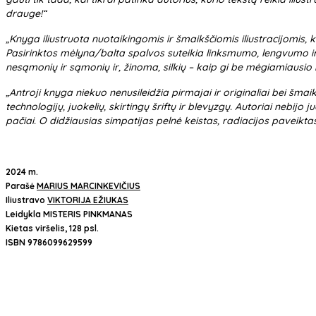
drauge!“
„Knyga iliustruota nuotaikingomis ir šmaikščiomis iliustracijomis, ku
Pasirinktos mėlyna/balta spalvos suteikia linksmumo, lengvumo ir ta
nesąmonių ir sąmonių ir, žinoma, silkių – kaip gi be mėgiamiausio 
„Antroji knyga niekuo nenusileidžia pirmajai ir originaliai bei šma
technologijų, juokelių, skirtingų šriftų ir blevyzgų. Autoriai nebijo
pačiai. O didžiausias simpatijas pelnė keistas, radiacijos paveikt
2024 m.
Parašė
MARIUS MARCINKEVIČIUS
Iliustravo
VIKTORIJA EŽIUKAS
Leidykla MISTERIS PINKMANAS
Kietas viršelis, 128 psl.
ISBN 9786099629599