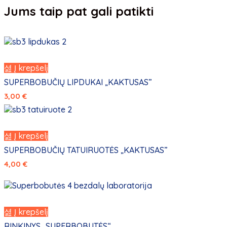
Jums taip pat gali patikti
Į krepšelį
SUPERBOBUČIŲ LIPDUKAI „KAKTUSAS”
3,00
€
Į krepšelį
SUPERBOBUČIŲ TATUIRUOTĖS „KAKTUSAS”
4,00
€
Į krepšelį
RINKINYS „SUPERBOBUTĖS“