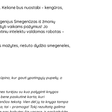
je. Kelionė bus nuostabi – kengūros,
io genijus Smegenūzas iš žmonių
rašyti vaikams pažymius! Jo
tiniu intelektu valdomas robotas –
ias mažytes, riešuto dydžio smegenėles,
ūpino, kur gauti ypatingųjų pupelių, o
nes turėjau su kuo palyginti knygos
s bene paskutinė karta, kuri
ančios tekstą. Vien dėl jų ta knyga tampa
ga, tai – pramoga! Tokį rezultatą galima
e pas bobutes šią vasarą, ir paskaitykite