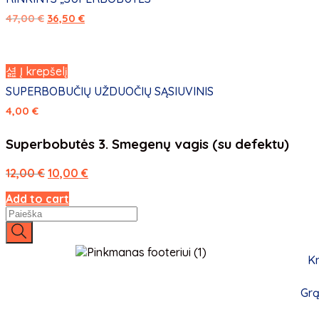
47,00
€
36,50
€
Į krepšelį
SUPERBOBUČIŲ UŽDUOČIŲ SĄSIUVINIS
4,00
€
Superbobutės 3. Smegenų vagis (su defektu)
12,00
€
10,00
€
Add to cart
K
Grą