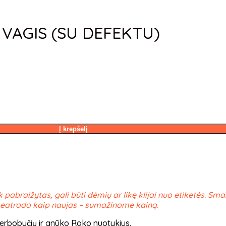
VAGIS (SU DEFEKTU)
Į krepšelį
k pabraižytas, gali būti dėmių ar likę klijai nuo etiketės. Sma
nebeatrodo kaip naujas – sumažinome kainą.
perbobučių ir anūko Roko nuotykius.