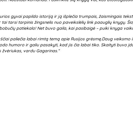
rios gyvai papildo istoriją ir ją išplečia trumpais, žaismingais tekstuk
i tarsi tarpinis žingsnelis nuo paveikslėlių link paauglių knygų. Ši
bobučių patiekalo! Net buvo gaila, kai pasibaigė – puiki knyga vaika
ikščiai paliečia labai rimtą temą apie Rusijos grėsmę.Daug veiksmo ir
 juodo humoro ir galiu pasakyti, kad jis čia labai tiko. Skaityti buvo 
as žvėriukas, vardu Gagarinas.“