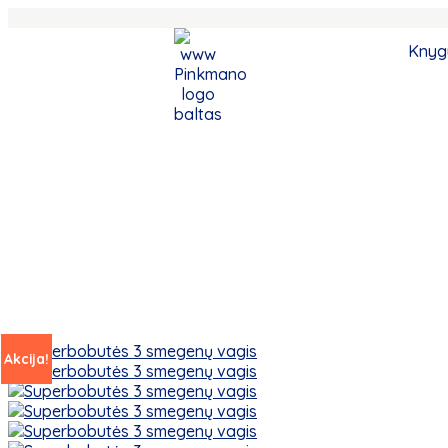
Nemokamas pristatymas nuo 30 €
Knyg
Akcija!