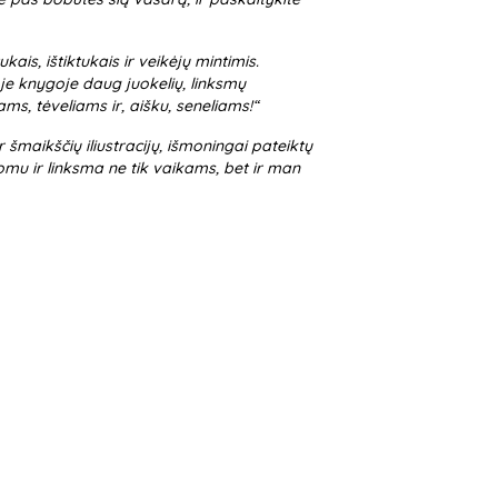
ais, ištiktukais ir veikėjų mintimis.
oje knygoje daug juokelių, linksmų
ms, tėveliams ir, aišku, seneliams!“
 šmaikščių iliustracijų, išmoningai pateiktų
įdomu ir linksma ne tik vaikams, bet ir man