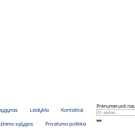
Prenumeruoti nauj
nygynas
Leidykla
Kontaktai
žinimo sąlygos
Privatumo politika
Loading...