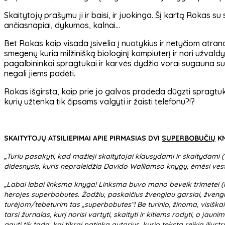
Skaitytojų prašymu ji ir baisi, ir juokinga. Šį kartą Rokas s
ančiasnapiai, dykumos, kalnai…
Bet Rokas kaip visada įsivelia į nuotykius ir netyčiom atra
smegenų kuria milžinišką biologinį kompiuterį ir nori užvaldy
pagalbininkai spragtukai ir karvės dydžio vorai sugauna su
negali jiems padėti.
Rokas išgirsta, kaip prie jo galvos pradeda dūgzti spragtukų
kurių užtenka tik čipsams valgyti ir žaisti telefonu?!?
SKAITYTOJŲ ATSILIEPIMAI APIE PIRMASIAS DVI
SUPERBOBUČIŲ
KN
„Turiu pasakyti, kad mažieji skaitytojai klausydami ir skaitydami 
didesnysis, kuris nepraleidžia Davido Walliamso knygų, ėmėsi vesti
„Labai labai linksma knyga! Linksma buvo mano beveik trimetei (nes 
herojes superbobutes. Žodžiu, paskaičius žvengiau garsiai, žvengi
turėjom/tebeturim tas „superbobutes“! Be turinio, žinoma, visiškai į
tarsi žurnalas, kurį norisi vartyti, skaityti ir kitiems rodyti, o j
gauti tik tada, kai tikrai patinka autorius, kurio tekstą reikia ilius