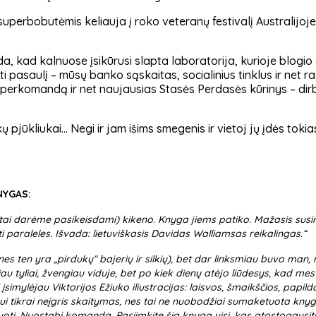
u superbobutėmis keliauja į roko veteranų festivalį Australijo
nda, kad kalnuose įsikūrusi slapta laboratorija, kurioje blog
ti pasaulį – mūsų banko sąskaitas, socialinius tinklus ir net 
perkomandą ir net naujausias Stasės Perdasės kūrinys – dirb
 pjūkliukai… Negi ir jam išims smegenis ir vietoj jų įdės tok
YGAS:
(tai darėme pasikeisdami) kikeno. Knyga jiems patiko. Mažasis susir
 paraleles. Išvada: lietuviškasis Davidas Walliamsas reikalingas.“
ten yra „pirdukų“ bajerių ir silkių), bet dar linksmiau buvo man, 
au tyliai, žvengiau viduje, bet po kiek dienų atėjo liūdesys, kad me
simylėjau Viktorijos Ežiuko iliustracijas: laisvos, šmaikščios, papild
aunimui tikrai neįgris skaitymas, nes tai ne nuobodžiai sumaketuota kny
truoti. Nuostabi komanda. Pasiimkite šią knygą visi, kas atostogausit