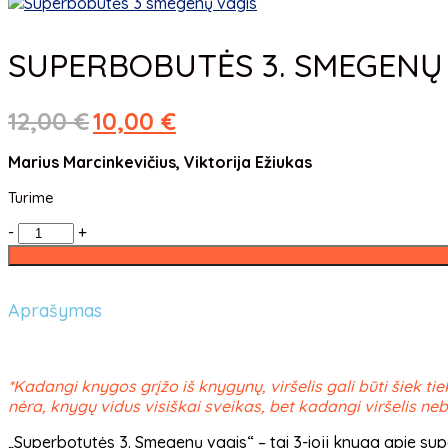
SUPERBOBUTĖS 3. SMEGENŲ 
12,00
€
10,00
€
Marius Marcinkevičius, Viktorija Ežiukas
Turime
-
+
Aprašymas
*Kadangi knygos grįžo iš knygynų, viršelis gali būti šiek tie
nėra, knygų vidus visiškai sveikas, bet kadangi viršelis 
„Superbotutės 3. Smegenų vagis“ – tai 3-ioji knyga apie su