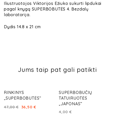
Iliustruotojos Viktorijos Ežiuko sukurti lipdukai
pagal knygą
SUPERBOBUTĖS 4. Bezdalų
laboratorija
.
Dydis 14.8 x 21 cm
Jums taip pat gali patikti
AKCIJA!
RINKINYS
SUPERBOBUČIŲ
„SUPERBOBUTĖS“
TATUIRUOTĖS
„JAPONAS”
36,50
€
47,00
€
4,00
€