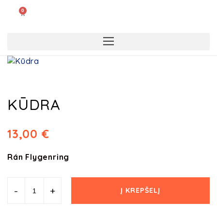
0
KŪDRA
13,00
€
Rán Flygenring
-
+
Į KREPŠELĮ