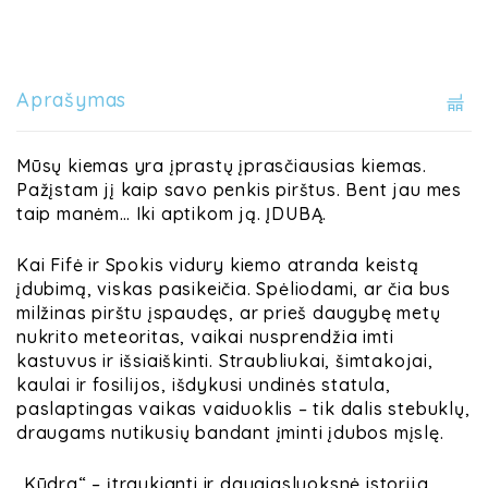
Aprašymas
Mūsų kiemas yra įprastų įprasčiausias kiemas.
Pažįstam jį kaip savo penkis pirštus. Bent jau mes
taip manėm… Iki aptikom ją. ĮDUBĄ.
Kai Fifė ir Spokis vidury kiemo atranda keistą
įdubimą, viskas pasikeičia. Spėliodami, ar čia bus
milžinas pirštu įspaudęs, ar prieš daugybę metų
nukrito meteoritas, vaikai nusprendžia imti
kastuvus ir išsiaiškinti. Straubliukai, šimtakojai,
kaulai ir fosilijos, išdykusi undinės statula,
paslaptingas vaikas vaiduoklis – tik dalis stebuklų,
draugams nutikusių bandant įminti įdubos mįslę.
„Kūdra“ – įtraukianti ir daugiasluoksnė istorija