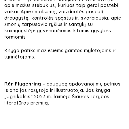
apie mažus stebuklus, kuriuos taip gerai pastebi
vaikai. Apie smalsumą,
vaizduotės pasaulį
,
draugystę, kontrolės spąstus ir, svarbiausia, apie
žmonių tarpusavio ryšius ir santykį su
kaimynystėje gyvenančiomis kitomis gyvybės
formomis.
Knyga patiks mažiesiems gamtos mylėtojams ir
tyrinėtojams.
Rán Flygenring
– daugybę apdovanojimų pelniusi
Islandijos rašytoja ir iliustruotoja. Jos knyga
„Ugnikalnis“ 2023 m. laimėjo Šiaurės Tarybos
literatūros premiją.