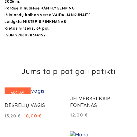
2026 m.
Parašė ir nupiešė RÁN FLYGENRING
Iš islandų kalbos vertė VAIDA JANKŪNAITĖ
Leidykla MISTERIS PINKMANAS
Kietas viršelis, 64 psl.
ISBN 9786098346152
Jums taip pat gali patikti
AKCIJA!
JEI VERKSI KAIP
DEŠRELIŲ VAGIS
FONTANAS
12,00
€
10,00
€
13,20
€