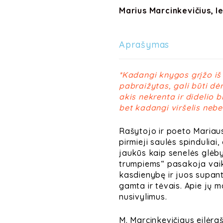
Marius Marcinkevičius, 
Aprašymas
*Kadangi knygos grįžo iš k
pabraižytas, gali būti dėm
akis nekrenta ir didelio 
bet kadangi viršelis neb
Rašytojo ir poeto Mariaus
pirmieji saulės spindulia
jaukūs kaip senelės glėbys
trumpiems“ pasakoja vaik
kasdienybę ir juos supant
gamta ir tėvais. Apie jų m
nusivylimus.
M. Marcinkevičiaus eilėraš