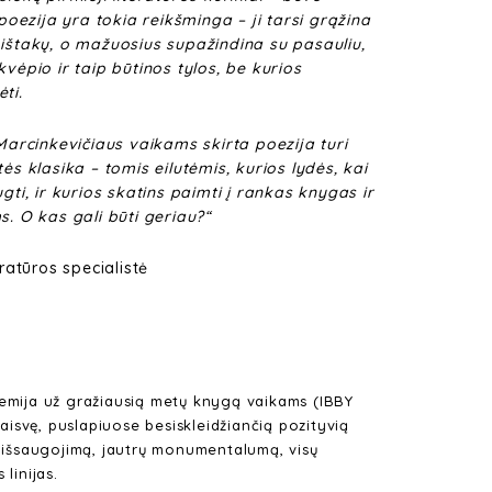
 poezija yra tokia reikšminga – ji tarsi grąžina
 ištakų, o mažuosius supažindina su pasauliu,
kvėpio ir taip būtinos tylos, be kurios
ti.
 Marcinkevičiaus vaikams skirta poezija turi
ės klasika – tomis eilutėmis, kurios lydės, kai
gti, ir kurios skatins paimti į rankas knygas ir
s. O kas gali būti geriau?“
eratūros specialistė
remija už gražiausią metų knygą vaikams (IBBY
 laisvę, puslapiuose besiskleidžiančią pozityvią
s išsaugojimą, jautrų monumentalumą, visų
linijas.