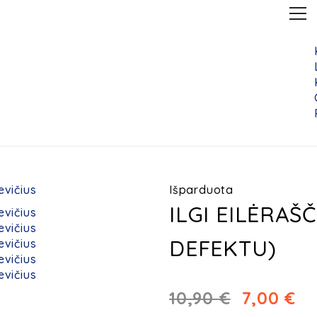
Išparduota
ILGI EILĖRAŠ
DEFEKTU)
10,90
€
7,00
€