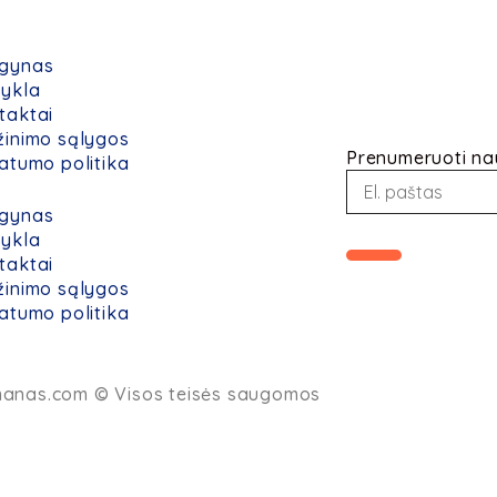
gynas
dykla
taktai
žinimo sąlygos
Prenumeruoti nau
vatumo politika
gynas
dykla
taktai
L
žinimo sąlygos
o
vatumo politika
a
d
i
manas.com
© Visos teisės saugomos
n
g
.
.
.