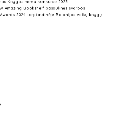
lomas Knygos meno konkurse 2023
W Amazing Bookshelf pasaulinės svarbos
wards 2024 tarptautinėje Bolonijos vaikų knygų
S