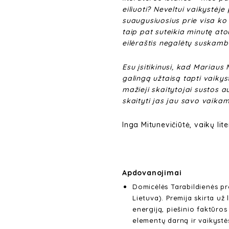
eiliuoti? Neveltui vaikystėje
suaugusiuosius prie visa ko
taip pat suteikia minutę ato
eilėraštis negalėtų suskambė
Esu įsitikinusi, kad Mariaus
galingą užtaisą tapti vaikyst
mažieji skaitytojai sustos au
skaityti jas jau savo vaikam
Inga Mitunevičiūtė, vaikų lit
Apdovanojimai
Domicėlės Tarabildienės p
Lietuva). Premija skirta už
energiją, piešinio faktūro
elementų darną ir vaikystės 