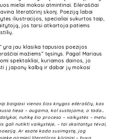
i juos mielai mokosi atmintinai.
Eilėraščiai
vina literatūrinį skonį. Poeziją labai
tės iliustracijos, specialiai sukurtos taip,
tytoją, jos tarsi atkartoja patiems
tilių.
s“ yra jau klasika tapusios poezijos
lėraščiai mažiems“
tęsinys. Pagal Mariaus
tomi spektakliai, kuriamos dainos, jo
rsti į japonų kalbą ir dabar jų mokosi
aip baigiasi vienas šios knygos eilėraščių, kas
iausia tiesa – augama, kol sustojama, o tada…
alykai, nutikę šio proceso – vaikystės – metu.
s gali nutikti vaikystėje, – tai skaitantys tėvai,
s poeziją. Ar esate kada susimąstę, jog
iekę pirmieji literatūros kūriniai – buvo