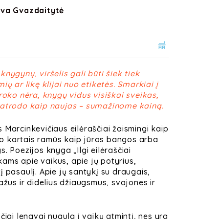
Ieva Gvazdaitytė
nygynų, viršelis gali būti šiek tiek
ių ar likę klijai nuo etiketės. Smarkiai į
broko nėra, knygų vidus visiškai sveikas,
eatrodo kaip naujas – sumažinome kainą.
 Marcinkevičiaus eilėraščiai žaismingi kaip
i, o kartais ramūs kaip jūros bangos arba
. Poezijos knyga „Ilgi eilėraščiai
ams apie vaikus, apie jų potyrius,
į pasaulį. Apie jų santykį su draugais,
ažus ir didelius džiaugsmus, svajones ir
čiai lengvai nugula į vaikų atmintį, nes yra