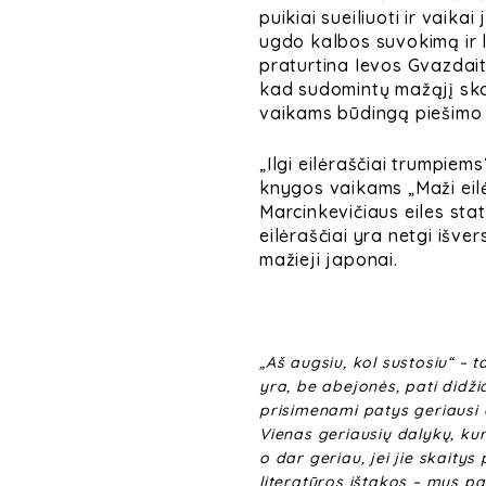
puikiai sueiliuoti ir vaika
ugdo kalbos suvokimą ir la
praturtina Ievos Gvazdaity
kad sudomintų mažąjį skai
vaikams būdingą piešimo s
„Ilgi eilėraščiai trumpiem
knygos vaikams
„Maži ei
Marcinkevičiaus eiles sta
eilėraščiai yra netgi išve
mažieji japonai.
„Aš augsiu, kol sustosiu“ – t
yra, be abejonės, pati didž
prisimenami patys geriausi d
Vienas geriausių dalykų, kuri
o dar geriau, jei jie skaity
literatūros ištakos – mus pas