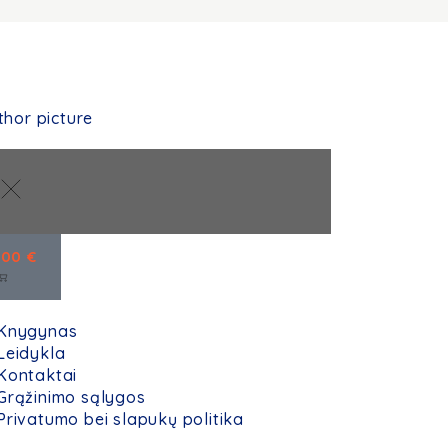
,00
€
Knygynas
Leidykla
Kontaktai
Grąžinimo sąlygos
Privatumo bei slapukų politika