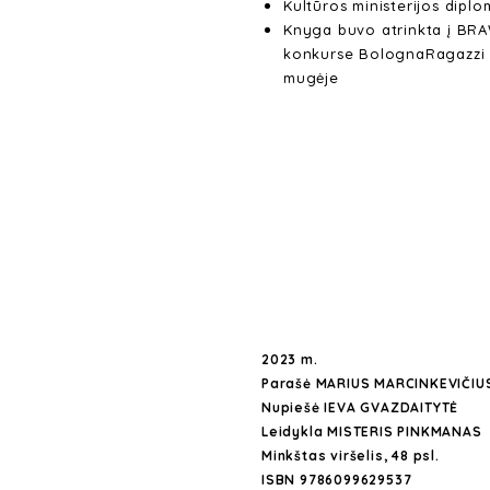
Kultūros ministerijos dip
Knyga buvo atrinkta į BRA
konkurse BolognaRagazzi A
mugėje
2023 m.
Parašė MARIUS MARCINKEVIČIU
Nupiešė IEVA GVAZDAITYTĖ
Leidykla MISTERIS PINKMANAS
Minkštas viršelis, 48 psl.
ISBN 9786099629537