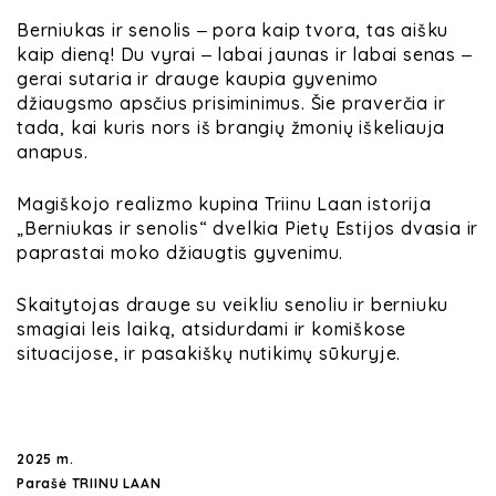
Berniukas ir senolis ‒ pora kaip tvora, tas aišku
kaip dieną! Du vyrai ‒ labai jaunas ir labai senas ‒
gerai sutaria ir drauge kaupia gyvenimo
džiaugsmo
apsčius prisiminimus. Šie praverčia ir
tada, kai kuris nors iš brangių žmonių iškeliauja
anapus.
Magiškojo realizmo kupina Triinu Laan istorija
„Berniukas ir senolis“ dvelkia Pietų Estijos dvasia ir
paprastai moko džiaugtis gyvenimu.
Skaitytojas drauge su veikliu senoliu ir berniuku
smagiai leis laiką, atsidurdami ir komiškose
situacijose, ir pasakiškų nutikimų sūkuryje.
2025 m.
Parašė TRIINU LAAN