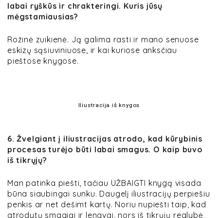
labai ryškūs ir chrakteringi. Kuris jūsų
mėgstamiausias?
Rožinė zuikienė. Ją galima rasti ir mano senuose
eskizų sąsiuviniuose, ir kai kuriose anksčiau
pieštose knygose.
Iliustracija iš knygos
6
. Žvelgiant į iliustracijas atrodo, kad kūrybinis
procesas turėjo būti labai smagus. O kaip buvo
iš tikrųjų?
Man patinka piešti, tačiau UŽBAIGTI knygą visada
būna siaubingai sunku. Daugelį iliustracijų perpiešiu
penkis ar net dešimt kartų. Noriu nupiešti taip, kad
atrodytų smagiai ir lengvai, nors iš tikrųjų realybė