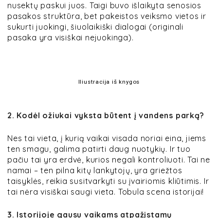
nusektų paskui juos. Taigi buvo išlaikyta senosios
pasakos struktūra, bet pakeistos veiksmo vietos ir
sukurti juokingi, šiuolaikiški dialogai (originali
pasaka yra visiškai nejuokinga).
Iliustracija iš knygos
2. Kodėl ož
iukai
vyksta būtent į vandens parką?
Nes tai vieta, į kurią vaikai visada noriai eina, jiems
ten smagu, galima patirti daug nuotykių. Ir tuo
pačiu tai yra erdvė, kurios negali kontroliuoti. Tai ne
namai – ten pilna kitų lankytojų, yra griežtos
taisyklės, reikia susitvarkyti su įvairiomis kliūtimis. Ir
tai nėra visiškai saugi vieta. Tobula scena istorijai!
3. Istorijoje gausu vaikams atpažįstamų