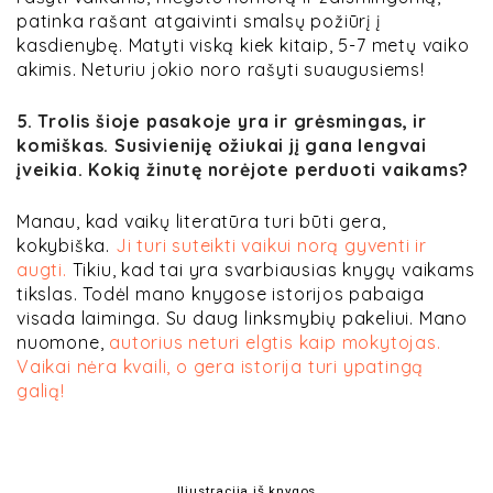
patinka rašant atgaivinti smalsų požiūrį į
kasdienybę. Matyti viską kiek kitaip, 5-7 metų vaiko
akimis. Neturiu jokio noro rašyti suaugusiems!
5. Trolis šioje pasakoje yra ir grėsmingas, ir
komiškas. Susivieniję ožiukai jį gana lengvai
įveikia. Kokią žinutę norėjote perduoti vaikams?
Manau, kad vaikų literatūra turi būti gera,
kokybiška.
Ji turi suteikti vaikui
norą
gyventi ir
augti.
Tikiu, kad tai yra svarbiausias knygų vaikams
tikslas. Todėl mano knygose istorijos pabaiga
visada laiminga. Su daug linksmybių pakeliui. Mano
nuomone,
autorius neturi elgtis kaip mokytojas.
Vaikai nėra kvaili, o gera istorija turi ypatingą
galią!
Iliustracija iš knygos