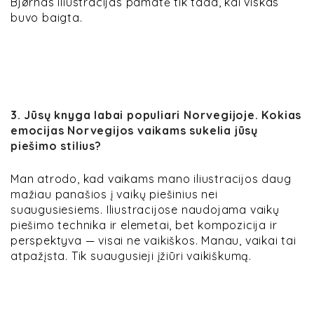
Bjørnas iliustracijas pamatė tik tada, kai viskas
buvo baigta.
3. Jūsų knyga labai populiari Norvegijoje. Kokias
emocijas Norvegijos vaikams sukelia jūsų
piešimo stilius?
Man atrodo, kad vaikams mano iliustracijos daug
mažiau panašios į vaikų piešinius nei
suaugusiesiems. Iliustracijose naudojama vaikų
piešimo technika ir elemetai, bet kompozicija ir
perspektyva — visai ne vaikiškos. Manau, vaikai tai
atpažįsta. Tik suaugusieji įžiūri vaikiškumą.