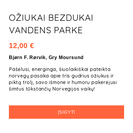
OŽIUKAI BEZDUKAI
VANDENS PARKE
12,00 €
Bjørn F. Rørvik, Gry Moursund
Pašėlusi, energinga, šiuolaikiškai pateikta
norvegų pasaka apie tris gudrius ožiukus ir
piktą trolį, savo išmone ir humoru pakerėjusi
šimtus tūkstančių Norvegijos vaikų!
ĮSIGYTI