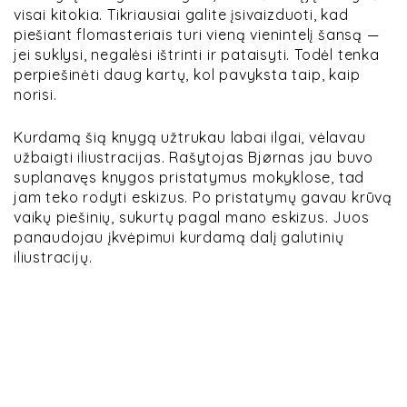
visai kitokia. Tikriausiai galite įsivaizduoti, kad
piešiant flomasteriais turi vieną vienintelį šansą —
jei suklysi, negalėsi ištrinti ir pataisyti. Todėl tenka
perpiešinėti daug kartų, kol pavyksta taip, kaip
norisi.
Kurdamą šią knygą užtrukau labai ilgai, vėlavau
užbaigti iliustracijas. Rašytojas Bjørnas jau buvo
suplanavęs knygos pristatymus mokyklose, tad
jam teko rodyti eskizus. Po pristatymų gavau krūvą
vaikų piešinių, sukurtų pagal mano eskizus. Juos
panaudojau įkvėpimui kurdamą dalį galutinių
iliustracijų.