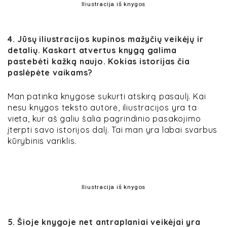
Iliustracija iš knygos
4. Jūsų iliustracijos kupinos mažyčių veikėjų ir
detalių. Kaskart atvertus knygą galima
pastebėti kažką naujo. Kokias istorijas čia
paslėpėte vaikams?
Man patinka knygose sukurti atskirą pasaulį. Kai
nesu knygos teksto autorė, iliustracijos yra ta
vieta, kur aš galiu šalia pagrindinio pasakojimo
įterpti savo istorijos dalį. Tai man yra labai svarbus
kūrybinis variklis.
Iliustracija iš knygos
5. Šioje knygoje net antraplaniai veikėjai yra