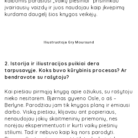
kalbomis parašiusi „vaikų piešiniai“ prisirinkau
įvairiausių vaizdų ir juos naudojau kaip įkvėpimą
kurdama daugelį šios knygos veikėjų.
Iliustruotoja Gry Moursund
2. Istorija ir iliustracijos puikiai dera
tarpusavyje. Koks buvo kūrybinis procesas? Ar
bendravote su rašytoju?
Kai piešiau pirmąją knygą apie ožiukus, su rašytoju
nieko nesitarėm. Bjørnas gyveno Osle, o aš –
Berlyne. Parodžiau jam tik knygos planą ir ėmiausi
darbo. Viską piešiau, klijavau ant popieriaus,
nenaudojau jokių skaitmeninių priemonių, nes
norėjau eksperimentuoti ir kurti vaikų piešinių
stiliumi. Tad ir nebuvo kaip ką nors parodyti.