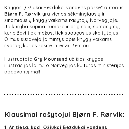
Knygos „Ožiukai Bezdukai vandens parke“ autorius
Bjørn F. Rørvik
yra vienas sėkmingiausių ir
žinomiausių knygų vaikams rašytojų Norvegijoje.
Jo kūryba kupina humoro ir originalių sumanymų,
kurie žavi tiek mažus, tiek suaugusius skaitytojus.
O mus sužavėjo jo mintys apie knygų vaikams
svarbą, kurias rasite interviu žemiau.
Iliustruotoja
Gry Moursund
už šios knygos
iliustracijas laimėjo Norvegijos kultūros ministerijos
apdovanojimą!!
Klausimai rašytojui Bjørn F. Rørvik:
1. Ar tiesa, kad
„
Ožiukai Bezdukai vandens