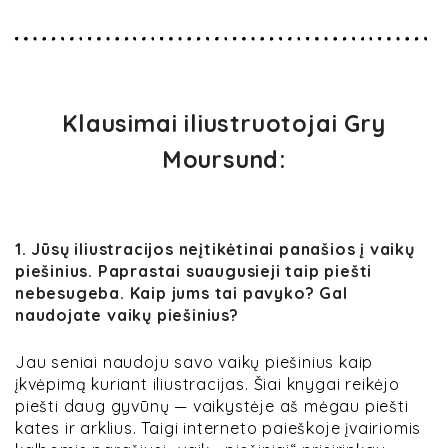
Klausimai iliustruotojai Gry
Moursund:
1. Jūsų iliustracijos neįtikėtinai panašios į vaikų
piešinius. Paprastai suaugusieji taip piešti
nebesugeba. Kaip jums tai pavyko? Gal
naudojate vaikų piešinius?
Jau seniai naudoju savo vaikų piešinius kaip
įkvėpimą kuriant iliustracijas. Šiai knygai reikėjo
piešti daug gyvūnų — vaikystėje aš mėgau piešti
kates ir arklius. Taigi interneto paieškoje įvairiomis