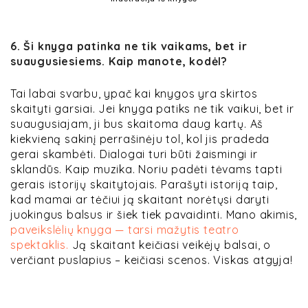
6. Ši knyga patinka ne tik vaikams, bet ir
suaugusiesiems. Kaip manote, kodėl?
Tai labai svarbu, ypač kai knygos yra skirtos
skaityti garsiai. Jei knyga patiks ne tik vaikui, bet ir
suaugusiajam, ji bus skaitoma daug kartų. Aš
kiekvieną sakinį perrašinėju tol, kol jis pradeda
gerai skambėti. Dialogai turi būti žaismingi ir
sklandūs. Kaip muzika. Noriu padėti tėvams tapti
gerais istorijų skaitytojais. Parašyti istoriją taip,
kad mamai ar tėčiui ją skaitant norėtųsi daryti
juokingus balsus ir šiek tiek pavaidinti. Mano akimis,
paveikslėlių knyga — tarsi mažytis teatro
spektaklis.
Ją skaitant keičiasi veikėjų balsai, o
verčiant puslapius – keičiasi scenos. Viskas atgyja!