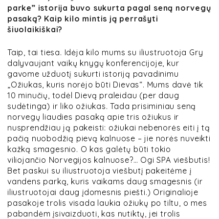
parke” istorija buvo sukurta pagal seną norvegų
pasaką? Kaip kilo mintis ją perrašyti
šiuolaikiškai?
Taip, tai tiesa. Idėja kilo mums su iliustruotoja Gry
dalyvaujant vaikų knygų konferencijoje, kur
gavome užduotį sukurti istoriją pavadinimu
„Ožiukas, kuris norėjo būti Dievas“. Mums davė tik
10 minučių, todėl Dievą praleidau (per daug
sudėtinga) ir liko ožiukas. Tada prisiminiau seną
norvegų liaudies pasaką apie tris ožiukus ir
nusprendžiau ją pakeisti: ožiukai nebenorės eiti į tą
pačią nuobodžią pievą kalnuose – jie norės nuveikti
kažką smagesnio. O kas galėtų būti tokio
viliojančio Norvegijos kalnuose?… Ogi SPA viešbutis!
Bet paskui su iliustruotoja viešbutį pakeitėme į
vandens parką, kuris vaikams daug smagesnis (ir
iliustruotojai daug įdomesnis piešti.) Originalioje
pasakoje trolis visada laukia ožiukų po tiltu, o mes
pabandėm įsivaizduoti, kas nutiktų, jei trolis