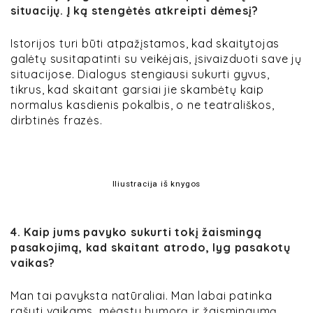
situacijų. Į ką stengėtės atkreipti dėmesį?
Istorijos turi būti atpažįstamos, kad skaitytojas
galėtų susitapatinti su veikėjais, įsivaizduoti save jų
situacijose. Dialogus stengiausi sukurti gyvus,
tikrus, kad skaitant garsiai jie skambėtų kaip
normalus kasdienis pokalbis, o ne teatrališkos,
dirbtinės frazės.
Iliustracija iš knygos
4. Kaip jums pavyko sukurti tokį žaismingą
pasakojimą, kad skaitant atrodo, lyg pasakotų
vaikas?
Man tai pavyksta natūraliai. Man labai patinka
rašyti vaikams, mėgstu humorą ir žaismingumą,