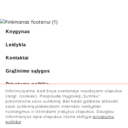
Knygynas
Leidykla
Kontaktai
Grąžinimo sąlygos
Privatumo politika
Informuojame, kad šioje svetainėje naudojami slapukai
Prenumeruoti naujienlaiškį
(angl. cookies). Paspaudę mygtuką „Sutinku”
patvirtinsite savo sutikimą. Bet kada galėsite atšaukti
savo sutikimą pakeisdami interneto naršyklės
nustatymus ir ištrindami įrašytus slapukus. Daugiau
informacijos apie slapukus rasite skiltyje
privatumo
politika
Loading...