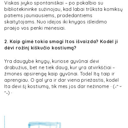
Viskas įvyko spontaniškai – po pokalbio su
bibliotekininke sužinojau, kad labai trūksta komiksų
patiems jauniausiems, pradedantiems
skaitytojams. Nuo idėjos iki knygos išleidimo
praėjo vos penki mėnesiai.
2. Kaip gimė tokia smagi Itos išvaizda? Kodėl ji
dėvi rožinį kiškučio kostiumą?
Yra daugybė knygų, kuriose gyvūnai dėvi
drabužius, bet ne tiek daug, kur yra atvirkščiai –
žmonės apsirengę kaip gyvūnai. Todėl Itą taip ir
aprengiau. O gal yra ir dar viena priežastis, kodėl
Ita dėvi šį kostiumą, tik mes jos dar nežinome · (˶ᵔ ᵕ
ᵔ˶) ·