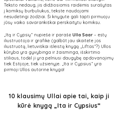
Teksto nedaug, jis didžiosiomis raidėmis surašytas
į komiksų burbuliukus, tekste naudojami
nesudėtingi žodžiai. Ši knygutė gali tapti pirmuoju
jūsų vaiko savarankiškai perskaitytu komiksu.
„Itą ir Cypsių“ nupiešė ir parašė
Ulla Saar
– estų
iliustruotoja ir grafikė (galbūt jau skaitėte jos
iliustruotą, lietuviškai išleistą knygą „Liftas“?) Ullos
kūryba yra gyvybinga ir žaisminga, išskirtinio
stiliaus, todėl ji yra pelniusi daugybę apdovanojimų
tiek Estijoje, tiek užsienyje. „Ita ir Cypsius“ yra
pirmoji Ullos autorinė knyga!
10 klausimų Ullai apie tai, kaip ji
kūrė knygą „Ita ir Cypsius“