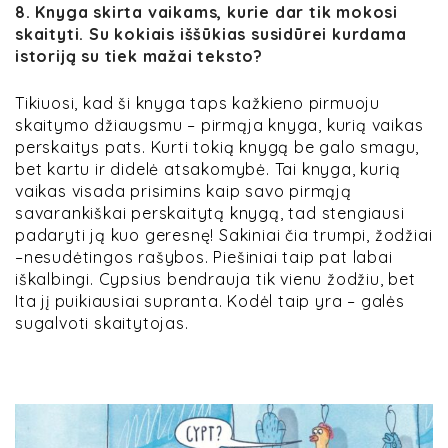
8. Knyga skirta vaikams, kurie dar tik mokosi
skaityti. Su kokiais iššūkias susidūrei kurdama
istoriją su tiek mažai teksto?
Tikiuosi, kad ši knyga taps kažkieno pirmuoju
skaitymo džiaugsmu – pirmąja knyga, kurią vaikas
perskaitys pats. Kurti tokią knygą be galo smagu,
bet kartu ir didelė atsakomybė. Tai knyga, kurią
vaikas visada prisimins kaip savo pirmąją
savarankiškai perskaitytą knygą, tad stengiausi
padaryti ją kuo geresnę! Sakiniai čia trumpi, žodžiai
–nesudėtingos rašybos. Piešiniai taip pat labai
iškalbingi. Cypsius bendrauja tik vienu žodžiu, bet
Ita jį puikiausiai supranta. Kodėl taip yra – galės
sugalvoti skaitytojas.