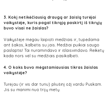
3. Kokį netikėčiausią draugą ar žaislą turėjai
vaikystėje, kuris pagal tikrąją paskirtį iš tikrųjų
buvo visai ne žaislas?
Vaikystėje mėgau laipioti medžiais ir, tupėdama
ant šakos, kalbėtis su jais. Medžiai puikiai saugo
paslaptis! Tai nuramindavo ir išlaisvindavo. Reikėtų
kada nors vėl su medžiais pasikalbėti.
4. O koks buvo mėgstamiausias tikras žaislas
vaikystėje?
Turėjau (ir vis dar turiu) pliušinį ožį vardu Puskam.
Jis su manimi nuo trijų metų.