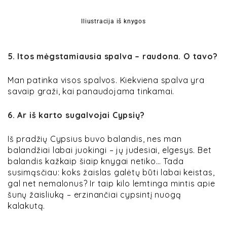
Iliustracija iš knygos
5. Itos mėgstamiausia spalva – raudona. O tavo?
Man patinka visos spalvos. Kiekviena spalva yra
savaip graži, kai panaudojama tinkamai.
6. Ar iš karto sugalvojai Cypsių?
Iš pradžių Cypsius buvo balandis, nes man
balandžiai labai juokingi – jų judesiai, elgesys. Bet
balandis kažkaip šiaip knygai netiko… Tada
susimąsčiau: koks žaislas galėtų būti labai keistas,
gal net nemalonus? Ir taip kilo lemtinga mintis apie
šunų žaisliuką – erzinančiai cypsintį nuogą
kalakutą.