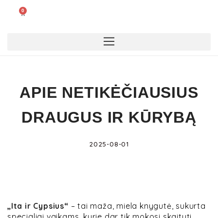
0
APIE NETIKĖČIAUSIUS
DRAUGUS IR KŪRYBĄ
2025-08-01
„Ita ir Cypsius“
– tai maža, miela knygutė, sukurta
specialiai vaikams, kurie dar tik mokosi skaityti.