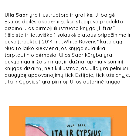
Ulla Saar
yra iliustruotoja ir grafikė. Ji baigė
Estijos dailės akademiją, kur studijavo produkto
dizainą. Jos pirmoji iliustruota knyga „Liftas“
(išleista ir lietuviškai) sulaukė plataus pripažinimo ir
buvo įtraukta į 2014 m. „White Ravens“ katalogą.
Nuo to laiko kiekviena jos knyga sulaukia
tarptautinio dėmesio. Ullos Saar kūryba yra
gyvybinga ir žaisminga, ir dažnai apima visuminį
knygos dizainą, ne tik iliustracijas. Ulla yra pelniusi
daugybę apdovanojimų tiek Estijoje, tiek užsienyje.
„Ita ir Cypsius“ yra pirmoji Ullos autorinė knyga.