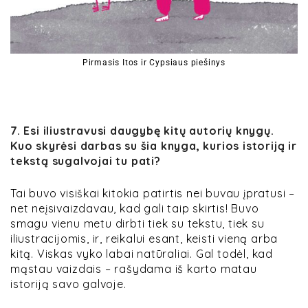
Pirmasis Itos ir Cypsiaus piešinys
7. Esi iliustravusi daugybę kitų autorių knygų.
Kuo skyrėsi darbas su šia knyga, kurios istoriją ir
tekstą sugalvojai tu pati?
Tai buvo visiškai kitokia patirtis nei buvau įpratusi –
net neįsivaizdavau, kad gali taip skirtis! Buvo
smagu vienu metu dirbti tiek su tekstu, tiek su
iliustracijomis, ir, reikalui esant, keisti vieną arba
kitą. Viskas vyko labai natūraliai. Gal todėl, kad
mąstau vaizdais – rašydama iš karto matau
istoriją savo galvoje.