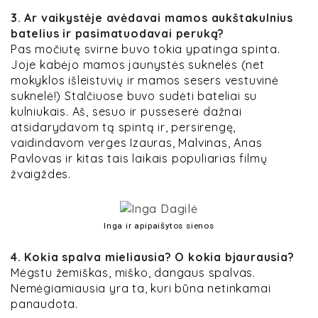
3. Ar vaikystėje avėdavai mamos aukštakulnius
batelius ir pasimatuodavai peruką?
Pas močiutę svirne buvo tokia ypatinga spinta.
Joje kabėjo mamos jaunystės suknelės (net
mokyklos išleistuvių ir mamos sesers vestuvinė
suknelė!) Stalčiuose buvo sudėti bateliai su
kulniukais. Aš, sesuo ir pusseserė dažnai
atsidarydavom tą spintą ir, persirengę,
vaidindavom verges Izauras, Malvinas, Anas
Pavlovas ir kitas tais laikais populiarias filmų
žvaigždes.
Inga ir apipaišytos sienos
4. Kokia spalva mieliausia? O kokia bjaurausia?
Mėgstu žemiškas, miško, dangaus spalvas.
Nemėgiamiausia yra ta, kuri būna netinkamai
panaudota.