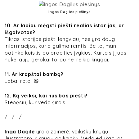
Ingos Dagilės piešinys
10. Ar labiau mėgsti piešti realias istorijas, ar
išgalvotas?
Tikras istorijas piešti lengviau, nes yra daug
informacijos, kuria galima remtis. Be to, man
patinka kuistis po praeities įvykius. Kartais į juos
nukeliauju gerokai toliau nei reikia knygai.
11. Ar krapštai bambą?
Labai retai 😃
12. Ką veiksi, kai nusibos piešti?
Stebėsiu, kur veda širdis!
/ / /
Inga Dagilė
yra dizainerė, vaikiškų knygų
iliustratorė ir knygų dailininkė. Veda edukacijas