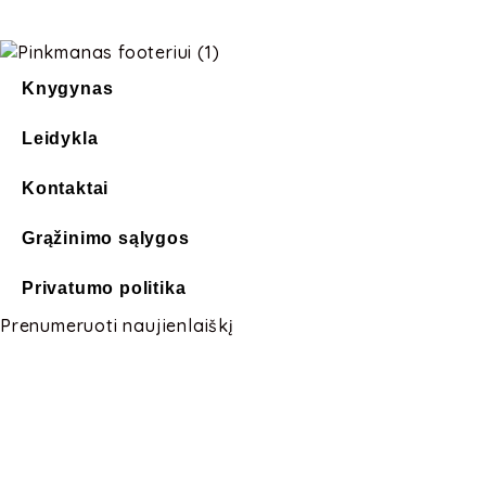
Knygynas
Leidykla
Kontaktai
Grąžinimo sąlygos
Privatumo politika
Prenumeruoti naujienlaiškį
Loading...
Pinkmanas.com
© Visos teisės saugomos