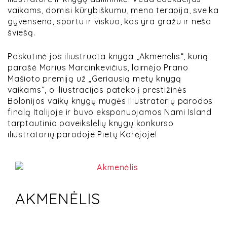
vaikams, domisi kūrybiškumu, meno terapija, sveika
gyvensena, sportu ir viskuo, kas yra gražu ir neša
šviešą.
Paskutinė jos iliustruota knyga „Akmenėlis“, kurią
parašė Marius Marcinkevičius, laimėjo Prano
Mašioto premiją už „Geriausią metų knygą
vaikams“, o iliustracijos pateko į prestižinės
Bolonijos vaikų knygų mugės iliustratorių parodos
finalą Italijoje ir buvo eksponuojamos Nami Island
tarptautinio paveikslėlių knygų konkurso
iliustratorių parodoje Pietų Korėjoje!
AKMENĖLIS