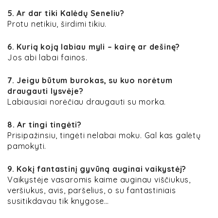
5. Ar dar tiki Kalėdų Seneliu?
Protu netikiu, širdimi tikiu.
6. Kurią koją labiau myli – kairę ar dešinę?
Jos abi labai fainos.
7. Jeigu būtum burokas, su kuo norėtum
draugauti lysvėje?
Labiausiai norėčiau draugauti su morka.
8. Ar tingi tingėti?
Prisipažinsiu, tingėti nelabai moku. Gal kas galėtų
pamokyti.
9. Kokį fantastinį gyvūną auginai vaikystėj?
Vaikystėje vasaromis kaime auginau viščiukus,
veršiukus, avis, paršelius, o su fantastiniais
susitikdavau tik knygose…