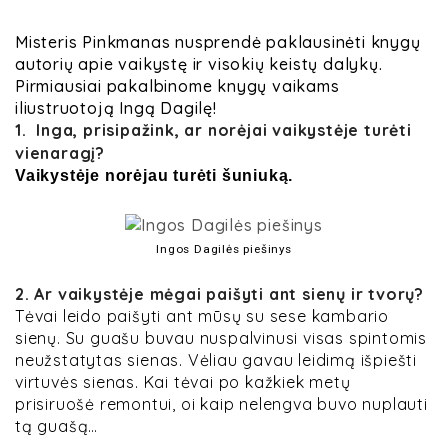
Misteris Pinkmanas nusprendė paklausinėti knygų
autorių apie vaikystę ir visokių keistų dalykų.
Pirmiausiai pakalbinome knygų vaikams
iliustruotoją Ingą Dagilę!
1. Inga, prisipažink, ar norėjai vaikystėje turėti
vienaragį?
Vaikystėje norėjau turėti šuniuką.
Ingos Dagilės piešinys
2. Ar vaikystėje mėgai paišyti ant sienų ir tvorų?
Tėvai leido paišyti ant mūsų su sese kambario
sienų. Su guašu buvau nuspalvinusi visas spintomis
neužstatytas sienas. Vėliau gavau leidimą išpiešti
virtuvės sienas. Kai tėvai po kažkiek metų
prisiruošė remontui, oi kaip nelengva buvo nuplauti
tą guašą…